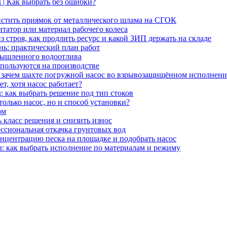
 | Как выбрать без ошибки?
стить приямок от металлического шлама на СГОК
гитатор или материал рабочего колеса
 строя, как продлить ресурс и какой ЗИП держать на складе
нь: практический план работ
мышленного водоотлива
пользуются на производстве
 зачем шахте погружной насос во взрывозащищённом исполнен
т, хотя насос работает?
 как выбрать решение под тип стоков
олько насос, но и способ установки?
ом
ь класс решения и снизить износ
ссиональная откачка грунтовых вод
концентрацию песка на площадке и подобрать насос
: как выбрать исполнение по материалам и режиму