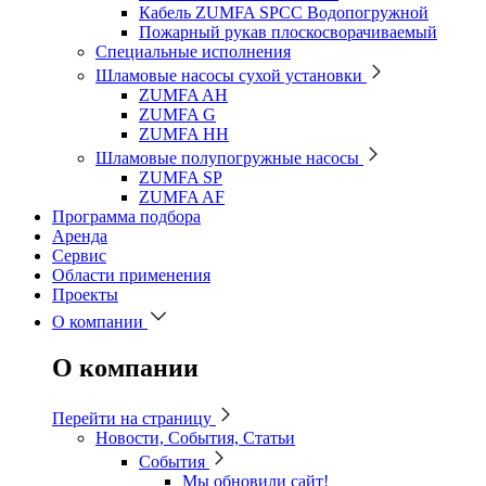
Кабель ZUMFA SPCC Водопогружной
Пожарный рукав плоскосворачиваемый
Специальные исполнения
Шламовые насосы сухой установки
ZUMFA AH
ZUMFA G
ZUMFA HH
Шламовые полупогружные насосы
ZUMFA SP
ZUMFA AF
Программа подбора
Аренда
Сервис
Области применения
Проекты
О компании
О компании
Перейти на страницу
Новости, События, Статьи
События
Мы обновили сайт!