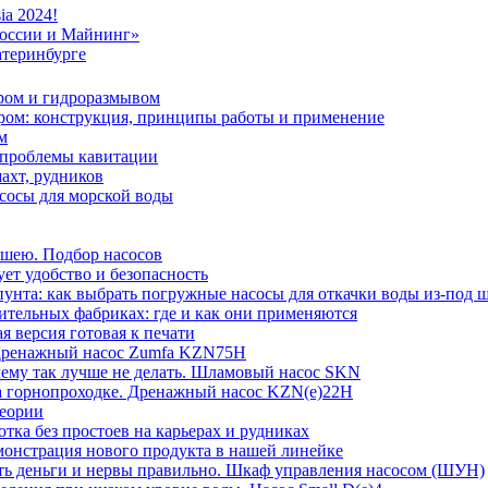
ia 2024!
России и Майнинг»
атеринбурге
ром и гидроразмывом
ром: конструкция, принципы работы и применение
м
 проблемы кавитации
ахт, рудников
осы для морской воды
ншею. Подбор насосов
ет удобство и безопасность
унта: как выбрать погружные насосы для откачки воды из-под 
тельных фабриках: где и как они применяются
я версия готовая к печати
 Дренажный насос Zumfa KZN75H
ему так лучше не делать. Шламовый насос SKN
на горнопроходке. Дренажный насос KZN(e)22H
еории
ка без простоев на карьерах и рудниках
монстрация нового продукта в нашей линейке
ить деньги и нервы правильно. Шкаф управления насосом (ШУН)