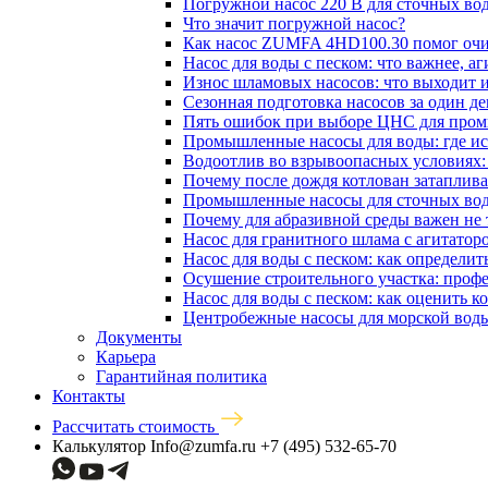
Погружной насос 220 В для сточных вод
Что значит погружной насос?
Как насос ZUMFA 4HD100.30 помог очи
Насос для воды с песком: что важнее, а
Износ шламовых насосов: что выходит из
Сезонная подготовка насосов за один де
Пять ошибок при выборе ЦНС для про
Промышленные насосы для воды: где ис
Водоотлив во взрывоопасных условиях:
Почему после дождя котлован затапливае
Промышленные насосы для сточных вод:
Почему для абразивной среды важен не т
Насос для гранитного шлама с агитатор
Насос для воды с песком: как определит
Осушение строительного участка: профе
Насос для воды с песком: как оценить 
Центробежные насосы для морской воды
Документы
Карьера
Гарантийная политика
Контакты
Рассчитать стоимость
Калькулятор
Info@zumfa.ru
+7 (495) 532-65-70