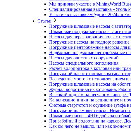
Мы приняли участие в MiningWorld Russ
Специализированная выставка «Уголь 
Участие в выставке «Рудник 2024» в Ек
Статьи
Погружные шламовые насосы с агитато
Шламовые погружные насосы с агитато
Насосы для перекачивания воды с песко
Погружные насосы на подпор: решение
Погружные центробежные насосы для ш
Надёжные погружные центробежные нас
Насосы для очистных сооружений
Насосы специального исполнения
Расчет водопритока в котлован или тра
Погружной насос с поплавком гарантиру
Возведение мостов с использованием шп
Погружные шламовые насосы на обогати
Журнал водоотлива из котлована. Рабоча
Высокий подъём на песчаном карьере.
Канализационники на рециклинге и поч
Система старт/стоп и осушение зумфа 
Погружной шламовый насос. Немного т
Шламовые насосы 4HD: добыча и обработ
Призабойный водоотлив на карьере. Де
Как бы чего не вышло, или как эконом