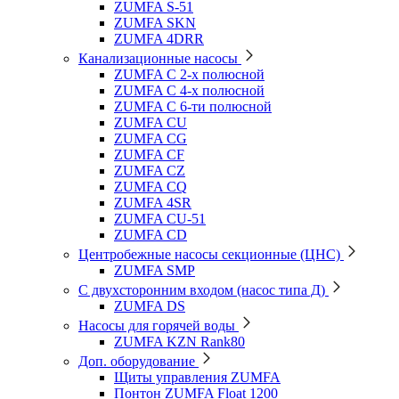
ZUMFA S-51
ZUMFA SKN
ZUMFA 4DRR
Канализационные насосы
ZUMFA C 2-х полюсной
ZUMFA C 4-х полюсной
ZUMFA C 6-ти полюсной
ZUMFA CU
ZUMFA CG
ZUMFA CF
ZUMFA CZ
ZUMFA CQ
ZUMFA 4SR
ZUMFA CU-51
ZUMFA CD
Центробежные насосы секционные (ЦНС)
ZUMFA SMP
С двухсторонним входом (насос типа Д)
ZUMFA DS
Насосы для горячей воды
ZUMFA KZN Rank80
Доп. оборудование
Щиты управления ZUMFA
Понтон ZUMFA Float 1200