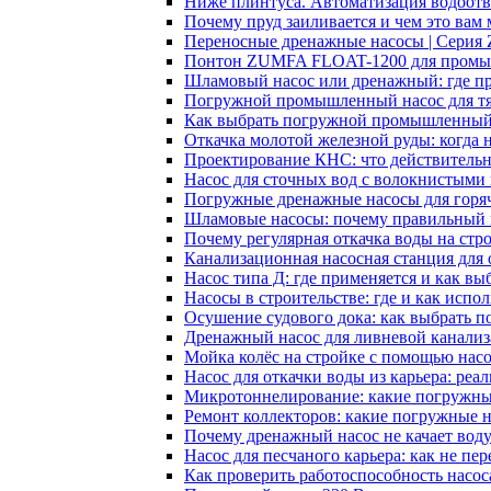
Ниже плинтуса. Автоматизация водоотве
Почему пруд заиливается и чем это вам
Переносные дренажные насосы | Серия
Понтон ZUMFA FLOAT-1200 для промы
Шламовый насос или дренажный: где пр
Погружной промышленный насос для тя
Как выбрать погружной промышленный н
Откачка молотой железной руды: когда
Проектирование КНС: что действительн
Насос для сточных вод с волокнистыми 
Погружные дренажные насосы для горя
Шламовые насосы: почему правильный в
Почему регулярная откачка воды на стро
Канализационная насосная станция для 
Насос типа Д: где применяется и как вы
Насосы в строительстве: где и как исп
Осушение судового дока: как выбрать 
Дренажный насос для ливневой канализа
Мойка колёс на стройке с помощью насо
Насос для откачки воды из карьера: ре
Микротоннелирование: какие погружны
Ремонт коллекторов: какие погружные 
Почему дренажный насос не качает вод
Насос для песчаного карьера: как не пе
Как проверить работоспособность насос