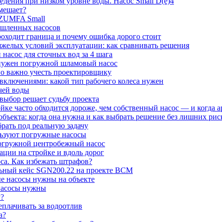
дения при низком уровне воды. Насос Small D(e)4
 мешает?
 ZUMFA Small
шленных насосов
оходит граница и почему ошибка дорого стоит
желых условий эксплуатации: как сравнивать решения
асос для сточных вод за 4 шага
 нужен погружной шламовый насос
о важно учесть проектировщику
включениями: какой тип рабочего колеса нужен
чей воды
ыбор решает судьбу проекта
йке часто обходится дороже, чем собственный насос — и когда 
объекта: когда она нужна и как выбрать решение без лишних рис
брать под реальную задачу
ользуют погружные насосы
погружной центробежный насос
ции на стройке и вдоль дорог
са. Как избежать штрафов?
альный кейс SGN200.22 на проекте ВСМ
е насосы нужны на объекте
насосы нужны
у?
реплачивать за водоотлив
а?