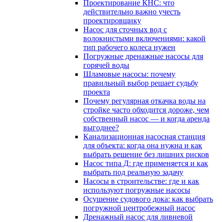
Проектирование КНС: что
действительно важно учесть
проектировщику
Насос для сточных вод с
волокнистыми включениями: какой
тип рабочего колеса нужен
Погружные дренажные насосы для
горячей воды
Шламовые насосы: почему
правильный выбор решает судьбу
проекта
Почему регулярная откачка воды на
стройке часто обходится дороже, чем
собственный насос — и когда аренда
выгоднее?
Канализационная насосная станция
для объекта: когда она нужна и как
выбрать решение без лишних рисков
Насос типа Д: где применяется и как
выбрать под реальную задачу
Насосы в строительстве: где и как
используют погружные насосы
Осушение судового дока: как выбрать
погружной центробежный насос
Дренажный насос для ливневой