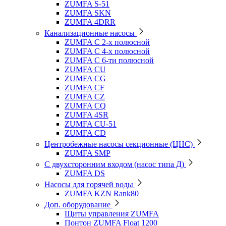
ZUMFA S-51
ZUMFA SKN
ZUMFA 4DRR
Канализационные насосы
ZUMFA C 2-х полюсной
ZUMFA C 4-х полюсной
ZUMFA C 6-ти полюсной
ZUMFA CU
ZUMFA CG
ZUMFA CF
ZUMFA CZ
ZUMFA CQ
ZUMFA 4SR
ZUMFA CU-51
ZUMFA CD
Центробежные насосы секционные (ЦНС)
ZUMFA SMP
С двухсторонним входом (насос типа Д)
ZUMFA DS
Насосы для горячей воды
ZUMFA KZN Rank80
Доп. оборудование
Щиты управления ZUMFA
Понтон ZUMFA Float 1200