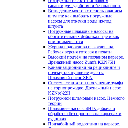
Погружной насос с поплавком
гарантирует удобство и безопасность
Возведение мостов с использованием
шпунта: как выбрать погружные
насосы для откачки воды из-под
шпунта
Погружные шламовые насосы на
обогатительных фабриках: где и как
они применяются
Журнал водоотлива из котлована.
Рабочая версия готовая к печати
Высокий подъём на песчаном карьере.
Дренажный насос Zumfa KZN75H
Канализационники на рециклинге и
почему так лучше не делать.
Шламовый насос SKN
Система старт/стоп и осушение зумфа
на горнопроходке. Дренажный насос
KZN(e)22H
Погружной шламовый насос. Немного
теории
Шламовые насосы 4HD: добыча и
обработка без простоев на карьерах и
рудниках
Призабойный водоотлив на карьере.