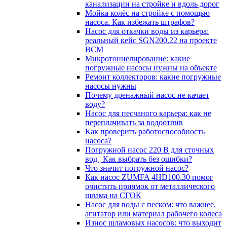
канализации на стройке и вдоль дорог
Мойка колёс на стройке с помощью
насоса. Как избежать штрафов?
Насос для откачки воды из карьера:
реальный кейс SGN200.22 на проекте
ВСМ
Микротоннелирование: какие
погружные насосы нужны на объекте
Ремонт коллекторов: какие погружные
насосы нужны
Почему дренажный насос не качает
воду?
Насос для песчаного карьера: как не
переплачивать за водоотлив
Как проверить работоспособность
насоса?
Погружной насос 220 В для сточных
вод | Как выбрать без ошибки?
Что значит погружной насос?
Как насос ZUMFA 4HD100.30 помог
очистить приямок от металлического
шлама на СГОК
Насос для воды с песком: что важнее,
агитатор или материал рабочего колеса
Износ шламовых насосов: что выходит