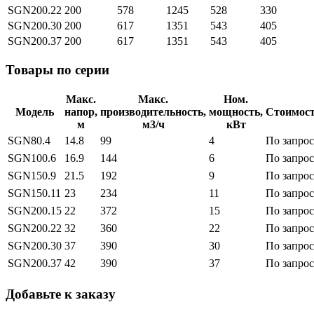
SGN200.22
200
578
1245
528
330
SGN200.30
200
617
1351
543
405
SGN200.37
200
617
1351
543
405
Товары по серии
Макс.
Макс.
Ном.
Модель
напор,
производительность,
мощность,
Стоимос
м
м3/ч
кВт
SGN80.4
14.8
99
4
По запро
SGN100.6
16.9
144
6
По запро
SGN150.9
21.5
192
9
По запро
SGN150.11
23
234
11
По запро
SGN200.15
22
372
15
По запро
SGN200.22
32
360
22
По запро
SGN200.30
37
390
30
По запро
SGN200.37
42
390
37
По запро
Добавьте к заказу