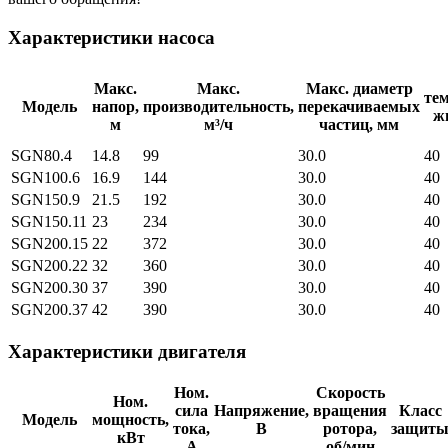
Характеристики насоса
Макс.
Макс.
Макс. диаметр
те
Модель
напор,
производительность,
перекачиваемых
ж
м
м³/ч
частиц, мм
SGN80.4
14.8
99
30.0
40
SGN100.6
16.9
144
30.0
40
SGN150.9
21.5
192
30.0
40
SGN150.11
23
234
30.0
40
SGN200.15
22
372
30.0
40
SGN200.22
32
360
30.0
40
SGN200.30
37
390
30.0
40
SGN200.37
42
390
30.0
40
Характеристики двигателя
Ном.
Скорость
Ном.
сила
Напряжение,
вращения
Класс
Модель
мощность,
тока,
В
ротора,
защит
кВт
А
об/мин