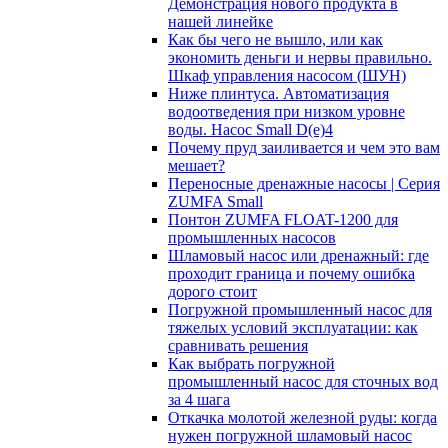
Демонстрация нового продукта в
нашей линейке
Как бы чего не вышло, или как
экономить деньги и нервы правильно.
Шкаф управления насосом (ШУН)
Ниже плинтуса. Автоматизация
водоотведения при низком уровне
воды. Насос Small D(e)4
Почему пруд заиливается и чем это вам
мешает?
Переносные дренажные насосы | Серия
ZUMFA Small
Понтон ZUMFA FLOAT-1200 для
промышленных насосов
Шламовый насос или дренажный: где
проходит граница и почему ошибка
дорого стоит
Погружной промышленный насос для
тяжелых условий эксплуатации: как
сравнивать решения
Как выбрать погружной
промышленный насос для сточных вод
за 4 шага
Откачка молотой железной руды: когда
нужен погружной шламовый насос