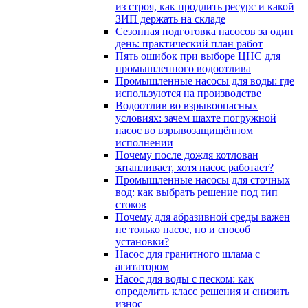
из строя, как продлить ресурс и какой
ЗИП держать на складе
Сезонная подготовка насосов за один
день: практический план работ
Пять ошибок при выборе ЦНС для
промышленного водоотлива
Промышленные насосы для воды: где
используются на производстве
Водоотлив во взрывоопасных
условиях: зачем шахте погружной
насос во взрывозащищённом
исполнении
Почему после дождя котлован
затапливает, хотя насос работает?
Промышленные насосы для сточных
вод: как выбрать решение под тип
стоков
Почему для абразивной среды важен
не только насос, но и способ
установки?
Насос для гранитного шлама с
агитатором
Насос для воды с песком: как
определить класс решения и снизить
износ